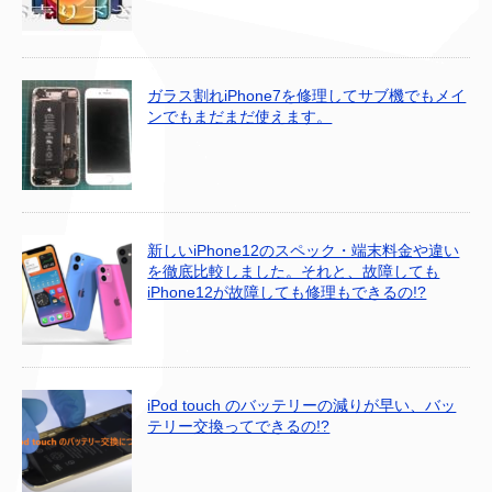
ガラス割れiPhone7を修理してサブ機でもメイ
ンでもまだまだ使えます。
新しいiPhone12のスペック・端末料金や違い
を徹底比較しました。それと、故障しても
iPhone12が故障しても修理もできるの!?
iPod touch のバッテリーの減りが早い、バッ
テリー交換ってできるの!?