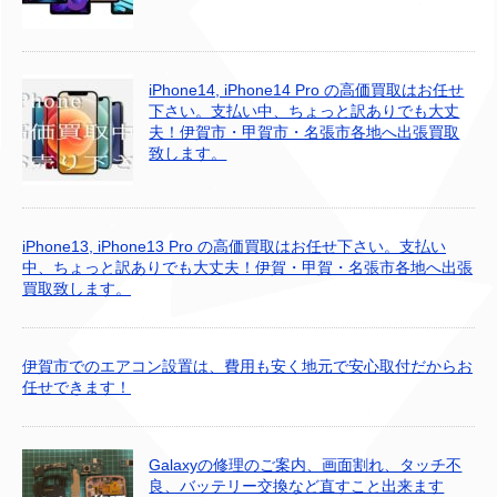
iPhone14, iPhone14 Pro の高価買取はお任せ
下さい。支払い中、ちょっと訳ありでも大丈
夫！伊賀市・甲賀市・名張市各地へ出張買取
致します。
iPhone13, iPhone13 Pro の高価買取はお任せ下さい。支払い
中、ちょっと訳ありでも大丈夫！伊賀・甲賀・名張市各地へ出張
買取致します。
伊賀市でのエアコン設置は、費用も安く地元で安心取付だからお
任せできます！
Galaxyの修理のご案内、画面割れ、タッチ不
良、バッテリー交換など直すこと出来ます