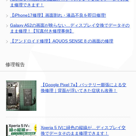
ま修理できます！
【iPhone17修理】画面割れ・液晶不良を即日修理!
Galaxy A52の画面が映らない…ディスプレイ交換でデータその
まま修理！【写真付き修理事例】
【アンドロイド修理】AQUOS SENSE 8 の画面の修理
修理報告
【Google Pixel 7a】バッテリー膨張による交
換修理｜背面が浮いてきた症状も改善！
Xperia 5 IVに緑色の縦線が…ディスプレイ交
換でデータそのまま修理できます！