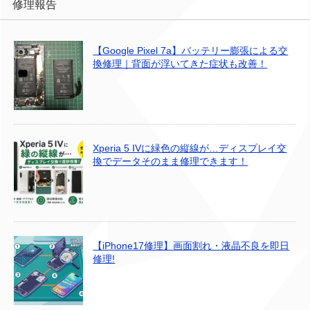
修理報告
【Google Pixel 7a】バッテリー膨張による交
換修理｜背面が浮いてきた症状も改善！
Xperia 5 IVに緑色の縦線が…ディスプレイ交
換でデータそのまま修理できます！
【iPhone17修理】画面割れ・液晶不良を即日
修理!