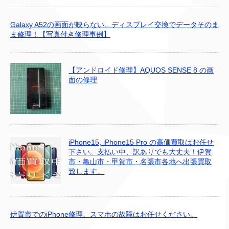
Galaxy A52の画面が映らない…ディスプレイ交換でデータそのま
ま修理！【写真付き修理事例】
【アンドロイド修理】AQUOS SENSE 8 の画
面の修理
iPhone15, iPhone15 Pro の高価買取はお任せ
下さい。支払い中、訳ありでも大丈夫！伊賀
市・亀山市・甲賀市・名張市各地へ出張買取
致します。
伊賀市でのiPhone修理、スマホの故障はお任せください。