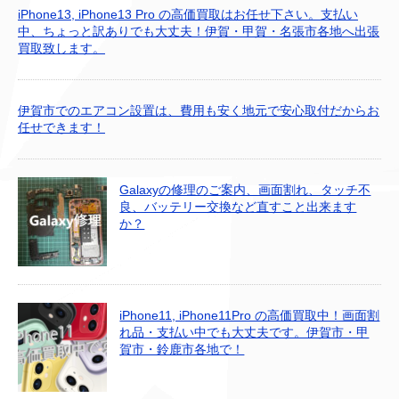
iPhone13, iPhone13 Pro の高価買取はお任せ下さい。支払い
中、ちょっと訳ありでも大丈夫！伊賀・甲賀・名張市各地へ出張
買取致します。
伊賀市でのエアコン設置は、費用も安く地元で安心取付だからお
任せできます！
Galaxyの修理のご案内、画面割れ、タッチ不
良、バッテリー交換など直すこと出来ます
か？
iPhone11, iPhone11Pro の高価買取中！画面割
れ品・支払い中でも大丈夫です。伊賀市・甲
賀市・鈴鹿市各地で！