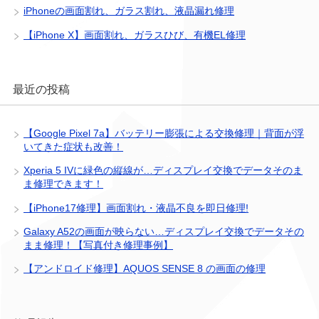
iPhoneの画面割れ、ガラス割れ、液晶漏れ修理
【iPhone X】画面割れ、ガラスひび、有機EL修理
最近の投稿
【Google Pixel 7a】バッテリー膨張による交換修理｜背面が浮
いてきた症状も改善！
Xperia 5 IVに緑色の縦線が…ディスプレイ交換でデータそのま
ま修理できます！
【iPhone17修理】画面割れ・液晶不良を即日修理!
Galaxy A52の画面が映らない…ディスプレイ交換でデータその
まま修理！【写真付き修理事例】
【アンドロイド修理】AQUOS SENSE 8 の画面の修理