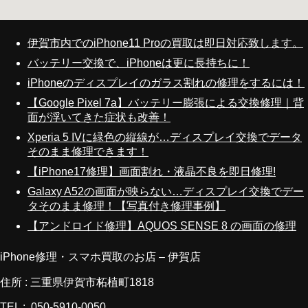
伊賀市内でのiPhone11 Proの買取は即日対応致します。
バッテリー交換で、iPhoneは更に長持ちに！
iPhoneのディスプレイのガラス割れの修理をするには！
【Google Pixel 7a】バッテリー膨張による交換修理｜背
面が浮いてきた症状も改善！
Xperia 5 IVに緑色の縦線が…ディスプレイ交換でデータ
そのまま修理できます！
【iPhone17修理】画面割れ・液晶不良を即日修理!
Galaxy A52の画面が映らない…ディスプレイ交換でデー
タそのまま修理！【写真付き修理事例】
【アンドロイド修理】AQUOS SENSE 8 の画面の修理
iPhone修理・スマホ買取のお店 – 伊賀店
住所 : 三重県伊賀市柘植町1818
TEL : 050-5910-0050