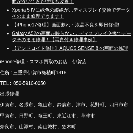
面が浮いてきた症状も改善！
Xperia 5 IVに緑色の縦線が…ディスプレイ交換でデータ
そのまま修理できます！
【iPhone17修理】画面割れ・液晶不良を即日修理!
Galaxy A52の画面が映らない…ディスプレイ交換でデー
タそのまま修理！【写真付き修理事例】
【アンドロイド修理】AQUOS SENSE 8 の画面の修理
iPhone修理・スマホ買取のお店 – 伊賀店
住所 : 三重県伊賀市柘植町1818
TEL : 050-5910-0050
出張修理
伊賀市、名張市、亀山市、鈴鹿市、津市、菰野町、四日市市
甲賀市、日野町、竜王町、東近江市、草津市
奈良市、山添村、南山城村、笠木町