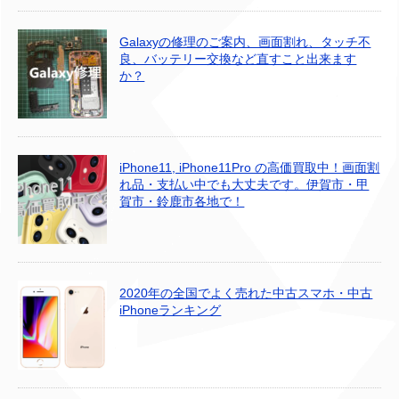
Galaxyの修理のご案内、画面割れ、タッチ不
良、バッテリー交換など直すこと出来ます
か？
iPhone11, iPhone11Pro の高価買取中！画面割
れ品・支払い中でも大丈夫です。伊賀市・甲
賀市・鈴鹿市各地で！
2020年の全国でよく売れた中古スマホ・中古
iPhoneランキング