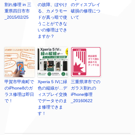
割れ修理 in 三
の故障、ぼやけ
のディスプレイ
重県四日市市
る、カメラモー
破損の修理につ
_2015/02/25
ドが真っ暗で使
いて
うことができな
いの修理はでき
ますか？
甲賀市甲南町で
Xperia 5 IVに緑
三重県津市での
のiPhone8のガ
色の縦線が…デ
ガラス割れの
ラス修理は即日
ィスプレイ交換
iPhone修理
で！
でデータそのま
_20160622
ま修理できま
す！