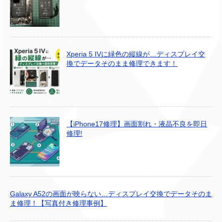
Xperia 5 IVに緑色の縦線が…ディスプレイ交
換でデータそのまま修理できます！
【iPhone17修理】画面割れ・液晶不良を即日
修理!
Galaxy A52の画面が映らない…ディスプレイ交換でデータそのま
ま修理！【写真付き修理事例】