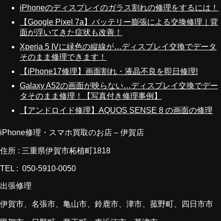
iPhoneのディスプレイのガラス割れの修理をするには！
【Google Pixel 7a】バッテリー膨張による交換修理｜背
面が浮いてきた症状も改善！
Xperia 5 IVに緑色の縦線が…ディスプレイ交換でデータ
そのまま修理できます！
【iPhone17修理】画面割れ・液晶不良を即日修理!
Galaxy A52の画面が映らない…ディスプレイ交換でデー
タそのまま修理！【写真付き修理事例】
【アンドロイド修理】AQUOS SENSE 8 の画面の修理
iPhone修理・スマホ買取のお店 – 伊賀店
住所 : 三重県伊賀市柘植町1818
TEL : 050-5910-0050
出張修理
伊賀市、名張市、亀山市、鈴鹿市、津市、菰野町、四日市市