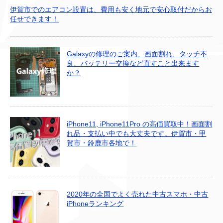
伊賀市でのエアコン設置は、費用も安く地元で安心取付だからお
任せできます！
Galaxyの修理のご案内、画面割れ、タッチ不
良、バッテリー交換など直すこと出来ます
か？
iPhone11, iPhone11Pro の高価買取中！画面割
れ品・支払い中でも大丈夫です。伊賀市・甲
賀市・鈴鹿市各地で！
2020年の全国でよく売れた中古スマホ・中古
iPhoneランキング