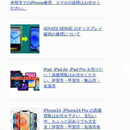
伊賀市でのiPhone修理、スマホの故障はお任せく
ださい。
AQUOS SENSE のディスプレイ
破損の修理について
iPad, iPad Air, iPad Pro を売りた
い！高価買取はお任せくださ
い。伊賀市・甲賀市・亀山市・
名張市
iPhone14, iPhone14 Pro の高価
買取はお任せ下さい。支払い
中、ちょっと訳ありでも大丈
夫！伊賀市・甲賀市・名張市各