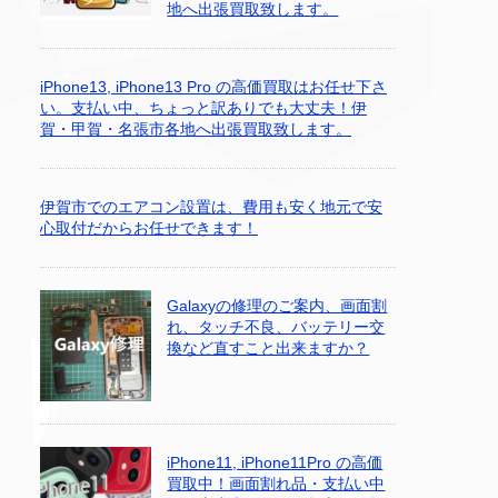
地へ出張買取致します。
iPhone13, iPhone13 Pro の高価買取はお任せ下さ
い。支払い中、ちょっと訳ありでも大丈夫！伊
賀・甲賀・名張市各地へ出張買取致します。
伊賀市でのエアコン設置は、費用も安く地元で安
心取付だからお任せできます！
Galaxyの修理のご案内、画面割
れ、タッチ不良、バッテリー交
換など直すこと出来ますか？
iPhone11, iPhone11Pro の高価
買取中！画面割れ品・支払い中