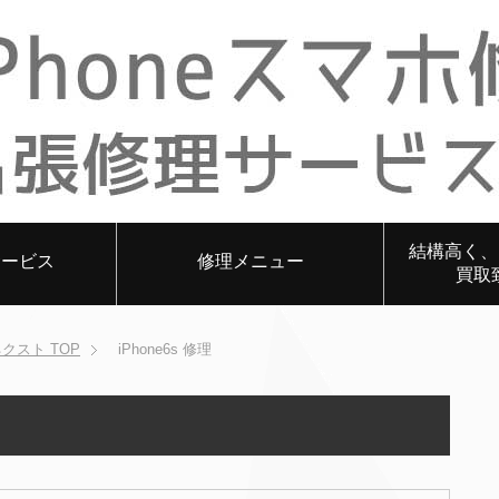
結構高く、i
サービス
修理メニュー
買取
ネクスト
TOP
iPhone6s 修理