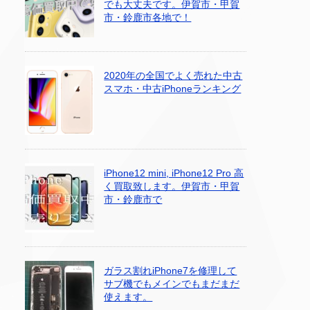
でも大丈夫です。伊賀市・甲賀
市・鈴鹿市各地で！
2020年の全国でよく売れた中古
スマホ・中古iPhoneランキング
iPhone12 mini, iPhone12 Pro 高
く買取致します。伊賀市・甲賀
市・鈴鹿市で
ガラス割れiPhone7を修理して
サブ機でもメインでもまだまだ
使えます。