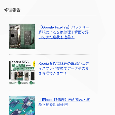
修理報告
【Google Pixel 7a】バッテリー
膨張による交換修理｜背面が浮
いてきた症状も改善！
Xperia 5 IVに緑色の縦線が…デ
ィスプレイ交換でデータそのま
ま修理できます！
【iPhone17修理】画面割れ・液
晶不良を即日修理!