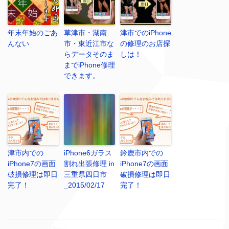
年末年始のごあ
草津市・湖南
津市でのiPhone
んない
市・東近江市な
の修理のお店探
らデータそのま
しは！
までiPhone修理
できます。
津市内での
iPhone6ガラス
鈴鹿市内での
iPhone7の画面
割れ出張修理 in
iPhone7の画面
破損修理は即日
三重県四日市
破損修理は即日
完了！
_2015/02/17
完了！