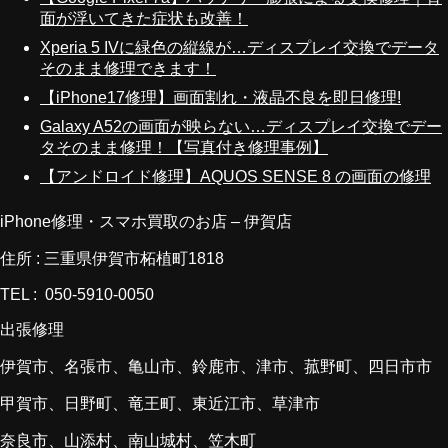
面が浮いてきた症状も改善！
Xperia 5 IVに緑色の縦線が…ディスプレイ交換でデータ
そのまま修理できます！
【iPhone17修理】画面割れ・液晶不良を即日修理!
Galaxy A52の画面が映らない…ディスプレイ交換でデー
タそのまま修理！【写真付き修理事例】
【アンドロイド修理】AQUOS SENSE 8 の画面の修理
iPhone修理・スマホ買取のお店 – 伊賀店
住所 : 三重県伊賀市柘植町1818
TEL : 050-5910-0050
出張修理
伊賀市、名張市、亀山市、鈴鹿市、津市、菰野町、四日市市
甲賀市、日野町、竜王町、東近江市、草津市
奈良市、山添村、南山城村、笠木町