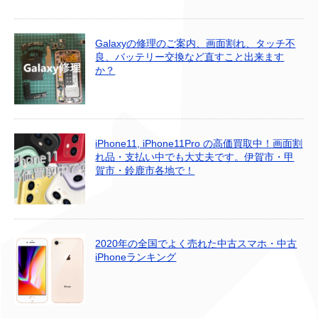
Galaxyの修理のご案内、画面割れ、タッチ不
良、バッテリー交換など直すこと出来ます
か？
iPhone11, iPhone11Pro の高価買取中！画面割
れ品・支払い中でも大丈夫です。伊賀市・甲
賀市・鈴鹿市各地で！
2020年の全国でよく売れた中古スマホ・中古
iPhoneランキング